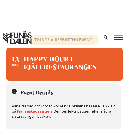
Hoppa
till
innehåll
THIS IS A REPEATING EVENT
13
HAPPY HOUR I
FJÄLLRESTAURANGEN
MAR
Event Details
Varje fredag och lördag kör vi
bra priser i baren kl 15 – 17
på
Fjällrestaurangen
. Den perfekta pausen efter några
sista svängar i backen.