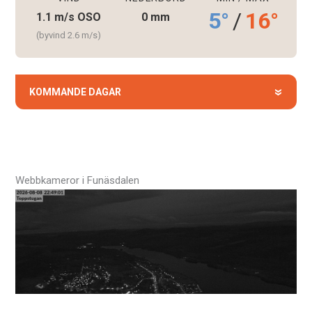
5°
/
16°
1.1 m/s OSO
0 mm
(byvind 2.6 m/s)
KOMMANDE DAGAR
»
Webbkameror i Funäsdalen