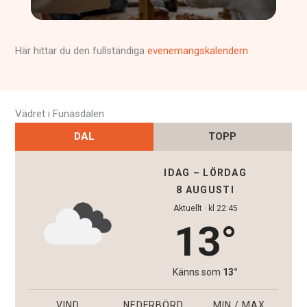
Här hittar du den fullständiga
evenemangskalendern
Vädret i Funäsdalen
DAL
TOPP
IDAG – LÖRDAG
8 AUGUSTI
Aktuellt · kl 22:45
13°
Känns som
13°
VIND
NEDERBÖRD
MIN / MAX