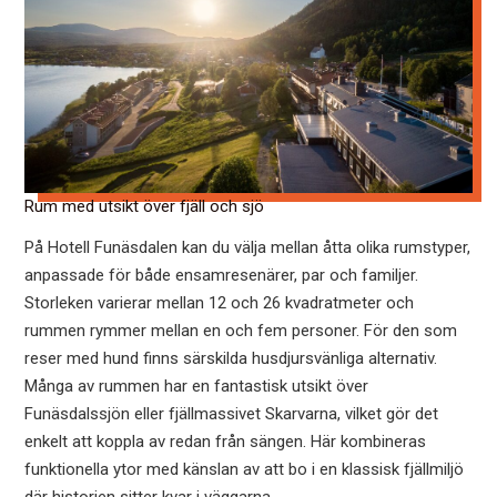
Rum med utsikt över fjäll och sjö
På Hotell Funäsdalen kan du välja mellan åtta olika rumstyper,
anpassade för både ensamresenärer, par och familjer.
Storleken varierar mellan 12 och 26 kvadratmeter och
rummen rymmer mellan en och fem personer. För den som
reser med hund finns särskilda husdjursvänliga alternativ.
Många av rummen har en fantastisk utsikt över
Funäsdalssjön eller fjällmassivet Skarvarna, vilket gör det
enkelt att koppla av redan från sängen. Här kombineras
funktionella ytor med känslan av att bo i en klassisk fjällmiljö
där historien sitter kvar i väggarna.