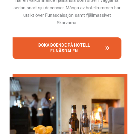
har en välkomnande fjällkänsla som sitter i väggarna
sedan snart sju decennier. Många av hotellrummen har
utsikt över Funäsdalssjön samt fjällmassivet
Skarvarna.
BOKA BOENDE PÅ HOTELL
FUNÄSDALEN