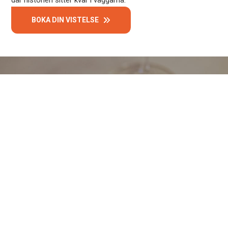
BOKA DIN VISTELSE
Slappna av efter dagens äventyr
Mat och samvaro under samma tak
Efter en aktiv dag är det skönt att veta att du inte behöver
lämna hotellet för en vällagad måltid. En trappa ner hittar du
Fjällrestaurangen, vår egen restaurang som lagar mat med
råvaror från Jämtland och Härjedalen. Menyn bygger på det
som finns i säsong, som fisk, ren, nötkött, svamp och bär. I
loungen och baren väntar en inbjudande brasa där du kan slå
dig ner med något gott i glaset, prata igenom dagens
upplevelser eller bara luta dig tillbaka i lugn och ro.