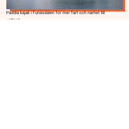
Paddla kajak i Funäsdalen för mer fart och närhet till
vattnet
Oavsett om du väljer SUP, kanot eller kajak är paddling i
Funäsdalen en upplevelse som skapar minnen. Här finns
vatten för både kortare turer och längre äventyr, och
naturen runt omkring är alltid närvarande. Det är lika enkelt
att kombinera paddlingen med andra aktiviteter som
vandring eller cykling, som att låta den vara dagens
höjdpunkt. På sommaren är fjällen som allra mest
levande, och från vattnet får du en unik chans att ta in allt.