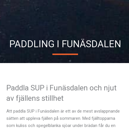
PADDLING I FUNÄSDALEN
Paddla SUP i Funäsdalen och njut
av fjällens stillhet
Att paddla SUP i Funäsdalen är ett av de mest avslappnande
sätten att uppleva fjällen på sommaren. Med fjälltopparna
som kuliss och spegelblanka sjöar under brädan får du en