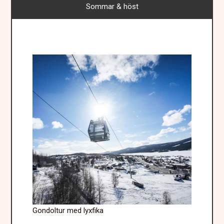
Sommar & höst
Gondoltur med lyxfika