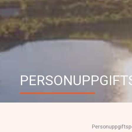
PERSONUPPGIFT
Personuppgiftspo