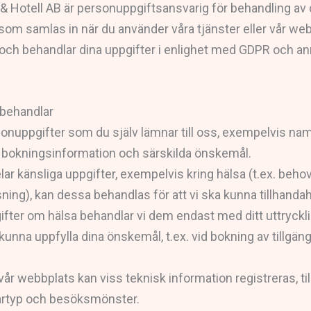
& Hotell AB är personuppgiftsansvarig för behandling av
om samlas in när du använder våra tjänster eller vår web
 och behandlar dina uppgifter i enlighet med GDPR och ann
i behandlar
onuppgifter som du själv lämnar till oss, exempelvis nam
, bokningsinformation och särskilda önskemål.
elar känsliga uppgifter, exempelvis kring hälsa (t.ex. beho
ng), kan dessa behandlas för att vi ska kunna tillhandahå
gifter om hälsa behandlar vi dem endast med ditt uttryck
t kunna uppfylla dina önskemål, t.ex. vid bokning av tillgä
år webbplats kan viss teknisk information registreras, ti
artyp och besöksmönster.