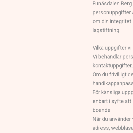
Funäsdalen Berg 
personuppgifter s
om din integritet
lagstiftning.
Vilka uppgifter v
Vi behandlar pers
kontaktuppgifter
Om du frivilligt d
handikappanpassni
För känsliga upp
enbart i syfte at
boende.
När du använder v
adress, webbläs