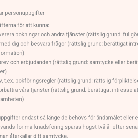
lar personuppgifter
fterna för att kunna:
erera bokningar och andra tjänster (rättslig grund: fullgö
d dig och besvara frågor (rättslig grund: berättigat intr
formation)
rev och erbjudanden (rättslig grund: samtycke eller berät
er)
, t.ex. bokföringsregler (rättslig grund: rättslig förpliktels
rbättra våra tjänster (rättslig grund: berättigat intresse 
ksamheten)
ppgifter endast så länge de behövs för ändamålet eller en
vänds för marknadsföring sparas högst två år efter sena
nan återkallar ditt samtycke.