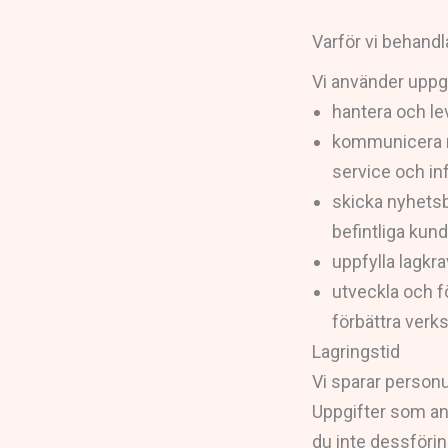
Varför vi behand
Vi använder uppgi
hantera och lev
kommunicera me
service och in
skicka nyhetsb
befintliga kund
uppfylla lagkrav
utveckla och fö
förbättra ver
Lagringstid
Vi sparar personu
Uppgifter som an
du inte dessförin