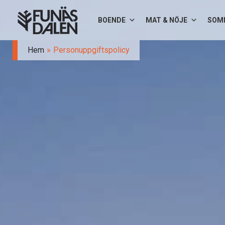
Hoppa
BOENDE
MAT & NÖJE
SOM
till
innehåll
Hem
Personuppgiftspolicy