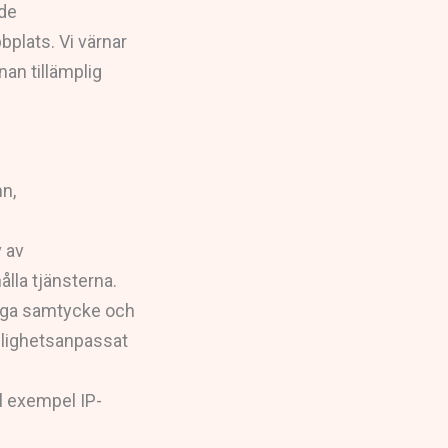
 de
bplats. Vi värnar
an tillämplig
n,
v av
lla tjänsterna.
liga samtycke och
nglighetsanpassat
ll exempel IP-