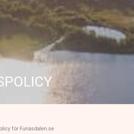
SPOLICY
licy för Funäsdalen.se