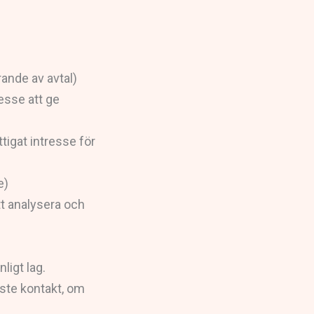
rande av avtal)
esse att ge
tigat intresse för
e)
att analysera och
ligt lag.
ste kontakt, om