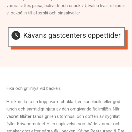
varma rätter, pinsa, bakverk och snacks. Utvalda kvällar bjuder
vi också in till afterski och pinsakvällar.
Kåvans gästcenters öppettider
Fika och grillmys vid backen
Här kan du ta en kopp varm choklad, en kanelbulle eller god
lunch och samtidigt njuta av den omgivande fjällmiljön. När
vädret tillåter tänds grillen utomhus, och doften av nygrillat
fyller Kåvanområdet – en upplevelse som både värmer och
smakar gott efter några åk i backen. Kåvan Restaurang & Bar